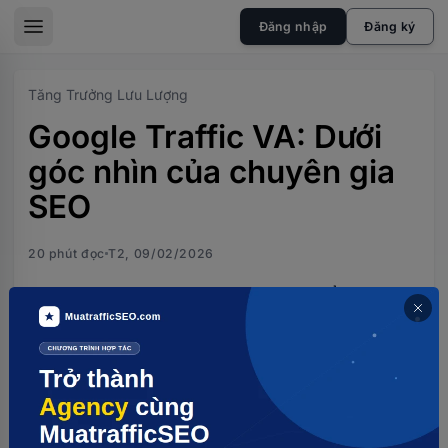
skip to the main content
Đăng nhập
Đăng ký
sidebar toggle
Tăng Trưởng Lưu Lượng
Google Traffic VA: Dưới
góc nhìn của chuyên gia
SEO
20 phút đọc
T2, 09/02/2026
Khám phá cách Google Traffic VA có thể nâng cao
chiến lược SEO và tăng trưởng website.