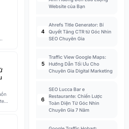
Website của Bạn
Ahrefs Title Generator: Bí
4
Quyết Tăng CTR từ Góc Nhìn
SEO Chuyên Gia
kết
Traffic View Google Maps:
5
Hướng Dẫn Tối Ưu Cho
ữ
Chuyên Gia Digital Marketing
u
SEO Lucca Bar e
uồn
Restaurante: Chiến Lược
6
te
Toàn Diện Từ Góc Nhìn
Chuyên Gia 7 Năm
Google Traffic Hobart: