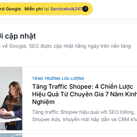
ord Google
·
Miễn phí
tại
Servicehub247
i cập nhật
t về Google, SEO được cập nhật hằng ngày trên nền tảng
TĂNG TRƯỞNG LƯU LƯỢNG
Tăng Traffic Shopee: 4 Chiến Lược
Hiệu Quả Từ Chuyên Gia 7 Năm Kin
Nghiệm
Tăng traffic Shopee hiệu quả với SEO listing,
Shopee Ads, khuyến mãi hấp dẫn và CRM kh
hàng. Hướng dẫn từ chuyên gia có kinh nghi