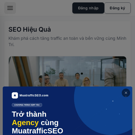
skip to the main content
Đăng nhập
Đăng ký
sidebar toggle
SEO Hiệu Quả
Khám phá cách tăng traffic an toàn và bền vững cùng Minh
Trí.
SEO HIỆU QUẢ
SEO RINA Business Proposal: Giải pháp
tăng traffic từ khóa hiệu quả