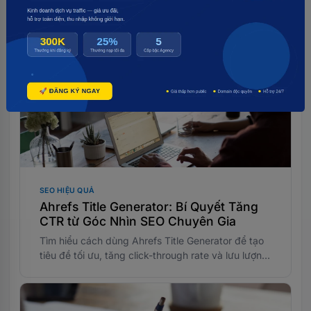
SEO RINA Business Proposal: Giải pháp SEO toàn
diện cho doanh nghiệp vừa và nhỏ. Tìm hiểu các
gói dịch vụ, chiến lược triển khai và kết quả dự
kiến ngay hôm nay.
SEO HIỆU QUẢ
Ahrefs Title Generator: Bí Quyết Tăng
CTR từ Góc Nhìn SEO Chuyên Gia
Tìm hiểu cách dùng Ahrefs Title Generator để tạo
tiêu đề tối ưu, tăng click-through rate và lưu lượng
truy cập tự nhiên từ công cụ tìm kiếm.