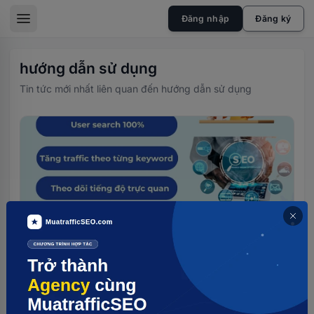
skip to the main content
Đăng nhập
Đăng ký
sidebar toggle
hướng dẫn sử dụng
Tin tức mới nhất liên quan đến hướng dẫn sử dụng
FAQ
Cách Mua Traffic Tự Nhiên Trên
MuatrafficSEO
Hướng dẫn cách tạo chiến dịch traffic organic: